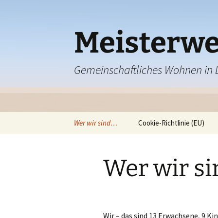
Meisterwe
Gemeinschaftliches Wohnen in
Zum
Wer wir sind…
Cookie-Richtlinie (EU)
Inhalt
springen
Wer wir s
Wir – das sind 13 Erwachsene, 9 Ki