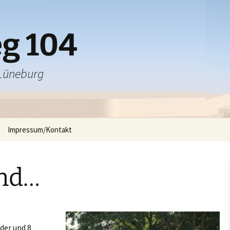
g 104
 Lüneburg
Impressum/Kontakt
ind…
nder und 8